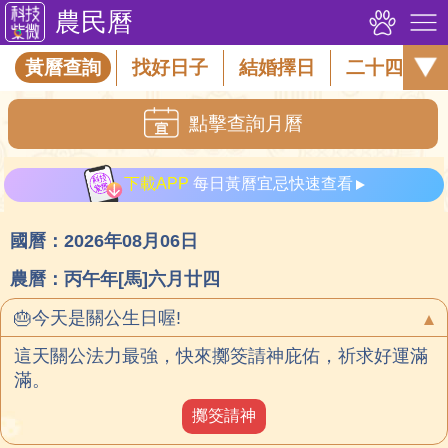
農民曆
黃曆查詢
找好日子
結婚擇日
二十四節氣
點擊查詢月曆
下載APP
每日黃曆宜忌快速查看
國曆：2026年08月06日
農曆：丙午年[馬]六月廿四
🎂今天是關公生日喔!
這天關公法力最強，快來擲筊請神庇佑，祈求好運滿
滿。
擲筊請神