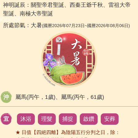
神明誕辰：關聖帝君聖誕、西秦王爺千秋、雷祖大帝
聖誕、南極大帝聖誕
所處節氣：大暑
(國曆2026年07月23日~國曆2026年08月06日)
沖
屬馬(丙午，1歲)、屬馬(丙午，61歲)
宜
沐浴
理髮
捕捉
啟鑽
安葬
★ 日值【四絕四離】為陰陽五行分判之日，除：