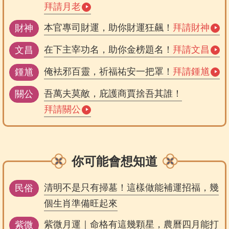
拜請月老
本官專司財運，助你財運狂飆！
拜請財神
財神
在下主宰功名，助你金榜題名！
拜請文昌
文昌
俺袪邪百靈，祈福祐安一把罩！
拜請鍾馗
鍾馗
吾萬夫莫敵，庇護商賈捨吾其誰！
關公
拜請關公
你可能會想知道
清明不是只有掃墓！這樣做能補運招福，幾
民俗
個生肖準備旺起來
紫微月運｜命格有這幾顆星，農曆四月能打
紫微