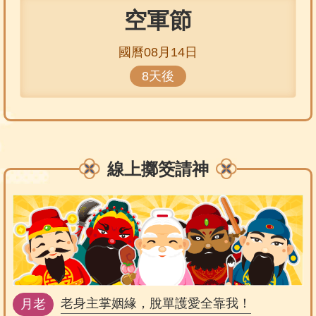
空軍節
國曆08月14日
8天後
線上擲筊請神
老身主掌姻緣，脫單護愛全靠我！
月老