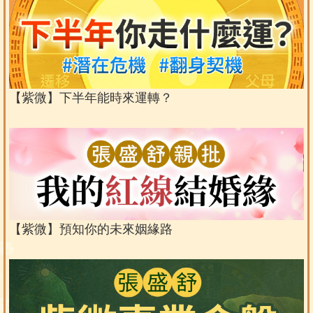
【紫微】下半年能時來運轉？
【紫微】預知你的未來姻緣路