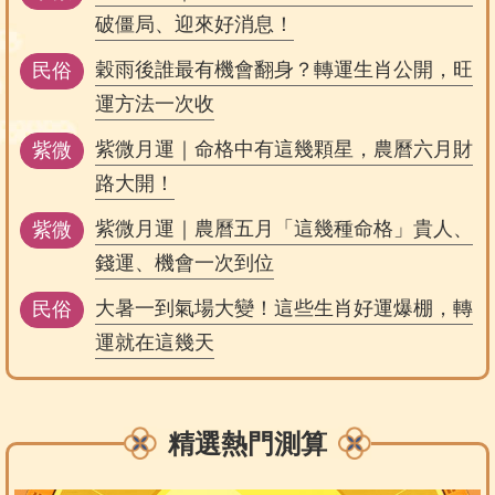
破僵局、迎來好消息！
穀雨後誰最有機會翻身？轉運生肖公開，旺
民俗
運方法一次收
紫微月運｜命格中有這幾顆星，農曆六月財
紫微
路大開！
紫微月運｜農曆五月「這幾種命格」貴人、
紫微
錢運、機會一次到位
大暑一到氣場大變！這些生肖好運爆棚，轉
民俗
運就在這幾天
精選熱門測算