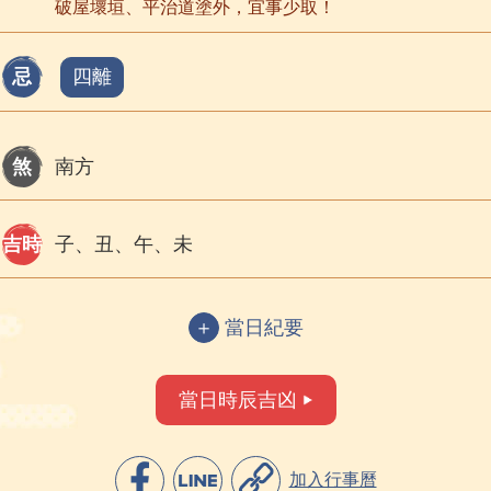
破屋壞垣、平治道塗外，宜事少取！
忌
四離
煞
南方
吉時
子、丑、午、未
＋
當日紀要
當日時辰吉凶
加入行事曆